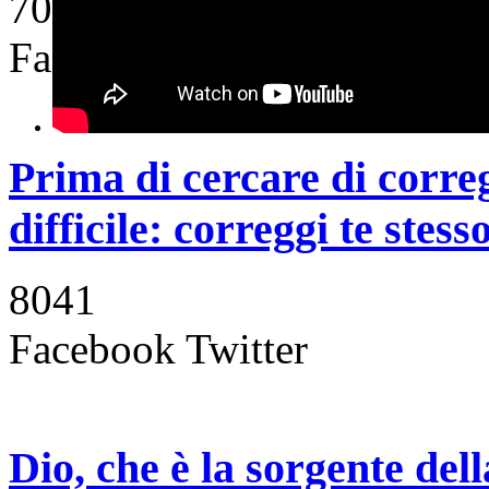
7009
Facebook
Twitter
Prima di cercare di correg
difficile: correggi te stesso
8041
Facebook
Twitter
Dio, che è la sorgente de