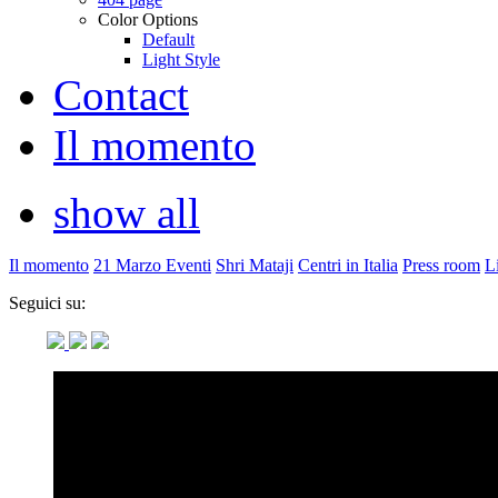
Color Options
Default
Light Style
Contact
Il momento
show all
Il momento
21 Marzo Eventi
Shri Mataji
Centri in Italia
Press room
L
Seguici su: