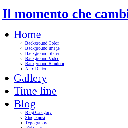
Il momento che cambie
Home
Background Color
Background Image
Background Slider
Background Video
Background Random
Ajax Button
Gallery
Time line
Blog
Blog Category
Single post
Typography
404 page