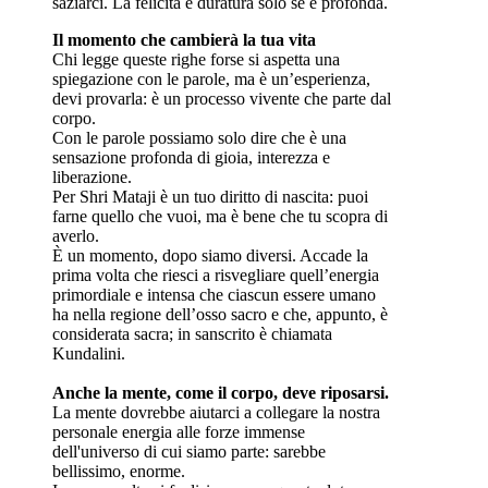
saziarci. La felicità è duratura solo se è profonda.
Il momento che cambierà la tua vita
Chi legge queste righe forse si aspetta una
spiegazione con le parole, ma è un’esperienza,
devi provarla: è un processo vivente che parte dal
corpo.
Con le parole possiamo solo dire che è una
sensazione profonda di gioia, interezza e
liberazione.
Per Shri Mataji è un tuo diritto di nascita: puoi
farne quello che vuoi, ma è bene che tu scopra di
averlo.
È un momento, dopo siamo diversi. Accade la
prima volta che riesci a risvegliare quell’energia
primordiale e intensa che ciascun essere umano
ha nella regione dell’osso sacro e che, appunto, è
considerata sacra; in sanscrito è chiamata
Kundalini.
Anche la mente, come il corpo, deve riposarsi.
La mente dovrebbe aiutarci a collegare la nostra
personale energia alle forze immense
dell'universo di cui siamo parte: sarebbe
bellissimo, enorme.