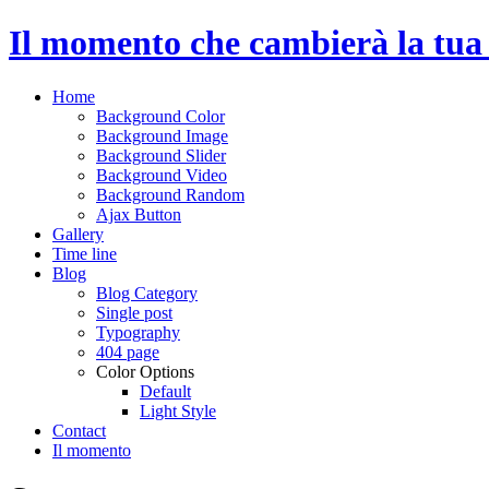
Il momento che cambierà la tua 
Home
Background Color
Background Image
Background Slider
Background Video
Background Random
Ajax Button
Gallery
Time line
Blog
Blog Category
Single post
Typography
404 page
Color Options
Default
Light Style
Contact
Il momento