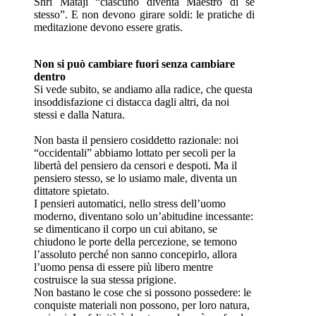
Shri Mataji “ciascuno diventa Maestro di se
stesso”. E non devono girare soldi: le pratiche di
meditazione devono essere gratis.
Non si può cambiare fuori senza cambiare
dentro
Si vede subito, se andiamo alla radice, che questa
insoddisfazione ci distacca dagli altri, da noi
stessi e dalla Natura.
Non basta il pensiero cosiddetto razionale: noi
“occidentali” abbiamo lottato per secoli per la
libertà del pensiero da censori e despoti. Ma il
pensiero stesso, se lo usiamo male, diventa un
dittatore spietato.
I pensieri automatici, nello stress dell’uomo
moderno, diventano solo un’abitudine incessante:
se dimenticano il corpo un cui abitano, se
chiudono le porte della percezione, se temono
l’assoluto perché non sanno concepirlo, allora
l’uomo pensa di essere più libero mentre
costruisce la sua stessa prigione.
Non bastano le cose che si possono possedere: le
conquiste materiali non possono, per loro natura,