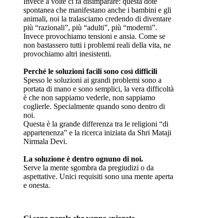
Invece a volte ci fa disimparare: questa dote
spontanea che manifestano anche i bambini e gli
animali, noi la tralasciamo credendo di diventare
più “razionali”, più “adulti”, più “moderni”.
Invece provochiamo tensioni e ansia. Come se
non bastassero tutti i problemi reali della vita, ne
provochiamo altri inesistenti.
Perché le soluzioni facili sono così difficili
Spesso le soluzioni ai grandi problemi sono a
portata di mano e sono semplici, la vera difficoltà
è che non sappiamo vederle, non sappiamo
coglierle. Specialmente quando sono dentro di
noi.
Questa è la grande differenza tra le religioni “di
appartenenza” e la ricerca iniziata da Shri Mataji
Nirmala Devi.
La soluzione è dentro ognuno di noi.
Serve la mente sgombra da pregiudizi o da
aspettative. Unici requisiti sono una mente aperta
e onesta.