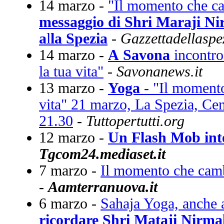
14 marzo -
"Il momento che ca
messaggio di Shri Maraji Ni
a
l
la Spezia
-
Gazzettadellaspez
14 marzo -
A
Savona
incontro
la tua vita"
-
Savonanews.it
13 marzo -
Yoga
- "Il momento
vita"
21 marzo, La Spezia, Cen
21.30
-
Tuttopertutti.org
12 marzo -
Un Flash Mob inte
Tgcom24.mediaset.it
7 marzo -
Il momento che cambi
-
Aamterranuova.it
6 marzo -
Sahaja Yoga, anche a
ricordare Shri Mataji Nirma