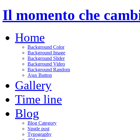
Il momento che cambie
Home
Background Color
Background Image
Background Slider
Background Video
Background Random
Ajax Button
Gallery
Time line
Blog
Blog Category
Single post
Typography
404 page