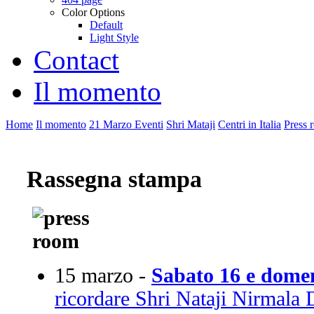
Color Options
Default
Light Style
Contact
Il momento
Home
Il momento
21 Marzo Eventi
Shri Mataji
Centri in Italia
Press 
Rassegna stampa
15 marzo -
Sabato 16 e dome
ricordare Shri Nataji Nirmala 