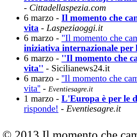
-
Cittadellaspezia.com
6 marzo -
Il momento che cam
vita
-
Laspeziaoggi.it
6 marzo -
"Il momento che camb
iniziativa internazionale per
6 marzo -
''Il momento che c
vita''
-
Sicilianews24.it
6 marzo -
''Il momento che cam
vita''
-
Eventiesagre.it
1 marzo -
L'Europa è per le 
risponde!
-
Eventiesagre.it
© 2013 Il momento che camb