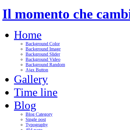
Il momento che cambie
Home
Background Color
Background Image
Background Slider
Background Video
Background Random
Ajax Button
Gallery
Time line
Blog
Blog Category
Single post
Typography
404 page